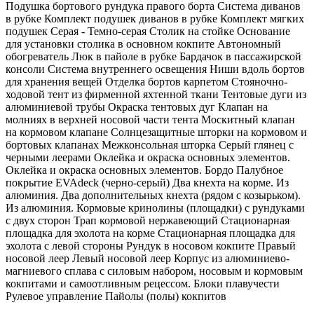
Подушка бортового рундука правого борта Система диванов
в рубке Комплект подушек диванов в рубке Комплект мягких
подушек Серая - Темно-серая Столик на стойке Основание
для установки столика в основном кокпите Автономный
обогреватель Люк в пайоле в рубке Бардачок в пассажирской
консоли Система внутреннего освещения Ниши вдоль бортов
для хранения вещей Отделка бортов карпетом Стояночно-
ходовой тент из фирменной яхтенной ткани Тентовые дуги из
алюминиевой трубы Окраска тентовых дуг Клапан на
молниях в верхней носовой части тента Москитный клапан
на кормовом клапане Солнцезащитные шторки на кормовом и
бортовых клапанах Межконсольная шторка Серый глянец с
черными леерами Оклейка и окраска основных элементов.
Оклейка и окраска основных элементов. Бордо Палубное
покрытие EVAdeck (черно-серый) Два кнехта на корме. Из
алюминия. Два дополнительных кнехта (рядом с козырьком).
Из алюминия. Кормовые кринолины (площадки) с рундуками
с двух сторон Трап кормовой нержавеющий Стационарная
площадка для эхолота на корме Стационарная площадка для
эхолота с левой стороны Рундук в носовом кокпите Правый
носовой леер Левый носовой леер Корпус из алюминиево-
магниевого сплава с силовым набором, носовым и кормовым
кокпитами и самоотливным рецессом. Блоки плавучести
Рулевое управление Пайолы (полы) кокпитов