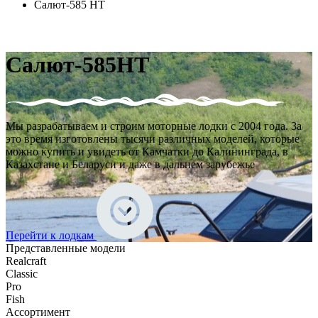
Салют-585 HT
Салют-585HT
Мы разрабатываем и строим моторные лодки с 2004 года. За
это время изготовлены тысячи различных моделей, которые
можно купить и увидеть от Камчатки до Калининграда, в
Казахстане и Беларуси и даже в дальнем зарубежье
Перейти к лодкам
Представленные модели
Realcraft
Classic
Pro
Fish
Ассортимент