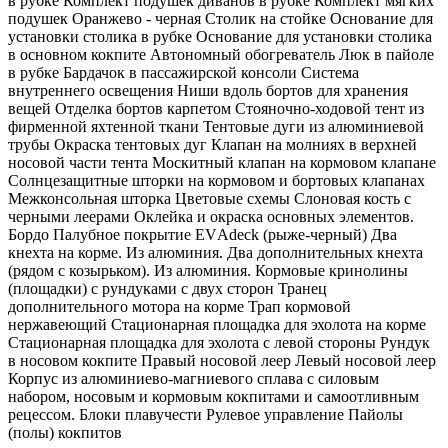
в рубке Комплект подушек диванов в рубке Комплект мягких
подушек Оранжево - черная Столик на стойке Основание для
установки столика в рубке Основание для установки столика
в основном кокпите Автономный обогреватель Люк в пайоле
в рубке Бардачок в пассажирской консоли Система
внутреннего освещения Ниши вдоль бортов для хранения
вещей Отделка бортов карпетом Стояночно-ходовой тент из
фирменной яхтенной ткани Тентовые дуги из алюминиевой
трубы Окраска тентовых дуг Клапан на молниях в верхней
носовой части тента Москитный клапан на кормовом клапане
Солнцезащитные шторки на кормовом и бортовых клапанах
Межконсольная шторка Цветовые схемы Слоновая кость с
черными леерами Оклейка и окраска основных элементов.
Бордо Палубное покрытие ЕVАdесk (рыже-черный) Два
кнехта на корме. Из алюминия. Два дополнительных кнехта
(рядом с козырьком). Из алюминия. Кормовые кринолины
(площадки) с рундуками с двух сторон Транец
дополнительного мотора на корме Трап кормовой
нержавеющий Стационарная площадка для эхолота на корме
Стационарная площадка для эхолота с левой стороны Рундук
в носовом кокпите Правый носовой леер Левый носовой леер
Корпус из алюминиево-магниевого сплава с силовым
набором, носовым и кормовым кокпитами и самоотливным
рецессом. Блоки плавучести Рулевое управление Пайолы
(полы) кокпитов