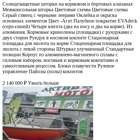
Солнцезащитные шторки на кормовом и бортовых клапанах
Межконсольная шторка Цветовые схемы Цветовые схемы
Серый глянец с черными леерами Оклейка и окраска
основных элементов Цвет -Агат Палубное покрытие EVAdeck
(серо-синий) Четыре кнехта (два на носу и два на корме). Из
алюминия. Кормовые кринолины (площадки) с рундуками с
двух сторон Рундук в носовом кокпите Стационарная
площадка для эхолота на корме Стационарная площадка для
эхолота с левой стороны Штурвал улучшенный Стандартные
позиции Корпус из алюминиево-магниевого сплава с
силовым набором, носовым и кормовым кокпитами и
самоотливным рецессом. Блоки плавучести Рулевое
управление Пайолы (полы) кокпитов
2 140 000 ₽
Узнать больше