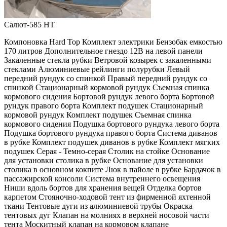
Салют-585 HT
Компоновка Hard Top Комплект электрики Бензобак емкостью
170 литров Дополнительное гнездо 12В на левой панели
Закаленные стекла рубки Ветровой козырек с закаленными
стеклами Алюминиевые рейлинги полурубки Левый
передний рундук со спинкой Правый передний рундук со
спинкой Стационарный кормовой рундук Съемная спинка
кормового сидения Бортовой рундук левого борта Бортовой
рундук правого борта Комплект подушек Стационарный
кормовой рундук Комплект подушек Съемная спинка
кормового сидения Подушка бортового рундука левого борта
Подушка бортового рундука правого борта Система диванов
в рубке Комплект подушек диванов в рубке Комплект мягких
подушек Серая - Темно-серая Столик на стойке Основание
для установки столика в рубке Основание для установки
столика в основном кокпите Люк в пайоле в рубке Бардачок в
пассажирской консоли Система внутреннего освещения
Ниши вдоль бортов для хранения вещей Отделка бортов
карпетом Стояночно-ходовой тент из фирменной яхтенной
ткани Тентовые дуги из алюминиевой трубы Окраска
тентовых дуг Клапан на молниях в верхней носовой части
тента Москитный клапан на кормовом клапане