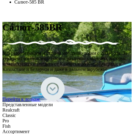
Салют-585 BR
Салют-585BR
Мы разрабатываем и строим моторные лодки с 2004 года. За
это время изготовлены тысячи различных моделей, которые
можно купить и увидеть от Камчатки до Калининграда, в
Казахстане и Беларуси и даже в дальнем зарубежье
Перейти к лодкам
Представленные модели
Realcraft
Classic
Pro
Fish
Ассортимент